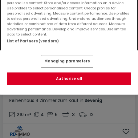
personalise content. Store and/or access information on a device.
Use profiles to select personalised content. Create profiles for
personalised advertising. Measure content performance. Use profiles
to select personalised advertising. Understand audiences through
statistics or combinations of data from different sources. Measure
advertising performance. Develop and improve services. Use limited
data to select content.
List of Partners (vendors)
Managing parameters
Authorise all
499.000 €
Reihenhaus
4 Zimmer
zum Kauf
in
Sevenig
210
m²
4
6
3
12