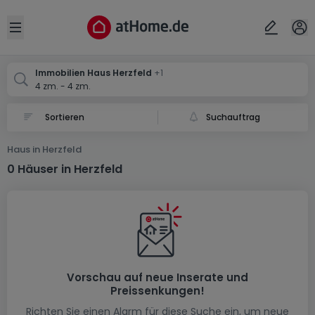
Ort
Abbrechen
ok
Open sidebar
Herzfeld
Herzfeld
Immobilien Haus Herzfeld
+1
4 zm. - 4 zm.
Suchauftrag
Haus in Herzfeld
0 Häuser in Herzfeld
Vorschau auf neue Inserate und
Preissenkungen!
Richten Sie einen Alarm für diese Suche ein, um neue