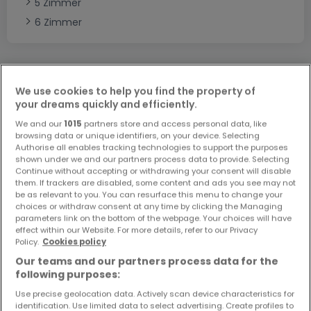
5 Zimmer
6 Zimmer
Bitte ändern Sie Ihre Suche und versuchen Sie
We use cookies to help you find the property of
your dreams quickly and efficiently.
es erneut
We and our
1015
partners store and access personal data, like
browsing data or unique identifiers, on your device. Selecting
Authorise all enables tracking technologies to support the purposes
shown under we and our partners process data to provide. Selecting
Continue without accepting or withdrawing your consent will disable
Ähnliche Immobilien in der Nähe
them. If trackers are disabled, some content and ads you see may not
be as relevant to you. You can resurface this menu to change your
Sie haben keine Immobilien gefunden, die Sie
choices or withdraw consent at any time by clicking the Managing
interessieren? Diese vorgeschlagenen Anzeigen
parameters link on the bottom of the webpage. Your choices will have
effect within our Website. For more details, refer to our Privacy
könnten Sie interessieren.
Policy.
Cookies policy
Our teams and our partners process data for the
following purposes:
NEU
Use precise geolocation data. Actively scan device characteristics for
identification. Use limited data to select advertising. Create profiles to