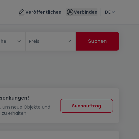
Veröffentlichen
Verbinden
DE
che
Preis
ssenkungen!
Suchauftrag
in, um neue Objekte und
 zu erhalten!