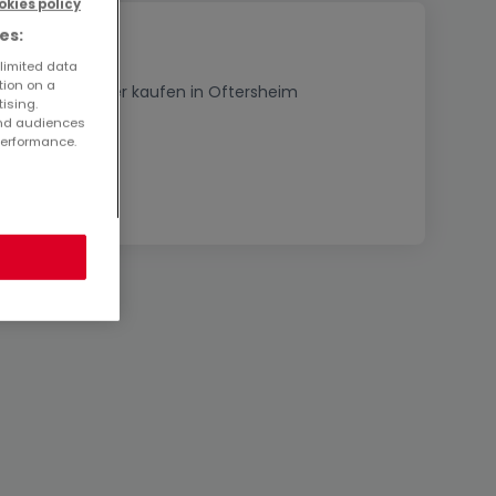
okies policy
es:
 limited data
tion on a
3 Zimmer Häuser kaufen in Oftersheim
tising.
and audiences
performance.