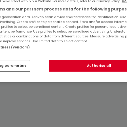
l have effect within our Website. For more details, refer to our Privacy Policy.
Co
s and our partners process data for the following purpos
Top Suchaufträge
 geolocation data. Actively scan device characteristics for identification. Use
dvertising. Create profiles to personalise content. Store and/or access informa
Immobilienanbieter in Oftersheim
 profiles to select personalised content. Create profiles for personalised adver
3 Zimmer Häuser mieten in Oftersheim
ntent performance. Use profiles to select personalised advertising. Underst
atistics or combinations of data from different sources. Measure advertising 
 improve services. Use limited data to select content.
artners (vendors)
Tipps zum Einrichten und Dekorieren
ng parameters
Authorise all