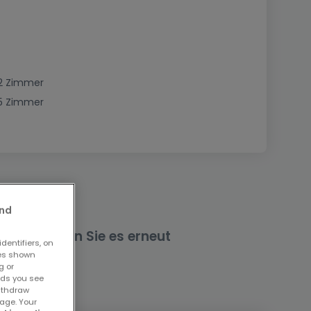
2 Zimmer
5 Zimmer
and
nd versuchen Sie es erneut
dentifiers, on
ses shown
g or
ads you see
withdraw
age. Your