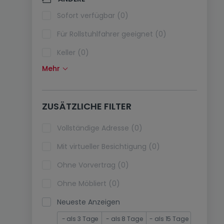
Klimaanlagen (0)
Sofort verfügbar (0)
Glasfaser (0)
Für Rollstuhlfahrer geeignet (0)
Keller (0)
Mehr
Dachboden (0)
Fahrstuhl (0)
ZUSÄTZLICHE FILTER
immobilienleibrente (0)
Ferienimmobilien (0)
Vollständige Adresse (0)
Mit virtueller Besichtigung (0)
Ohne Vorvertrag (0)
Ohne Möbliert (0)
Neueste Anzeigen
- als 3 Tage
- als 8 Tage
- als 15 Tage