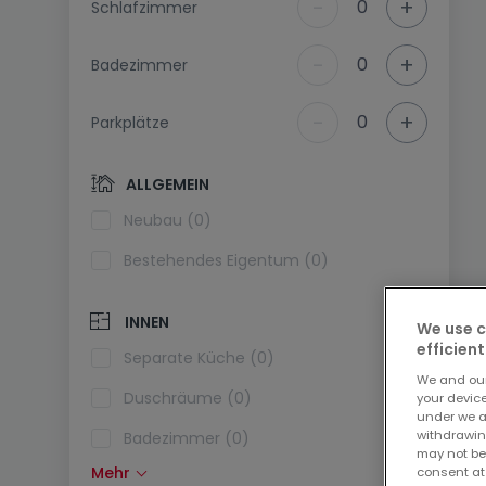
-
+
0
Schlafzimmer
-
+
0
Badezimmer
-
+
0
Parkplätze
ALLGEMEIN
Neubau (0)
Bestehendes Eigentum (0)
INNEN
We use c
efficient
Separate Küche (0)
We and ou
Duschräume (0)
your devic
under we a
withdrawin
Badezimmer (0)
may not be
Mehr
consent at
Einbauküche (0)