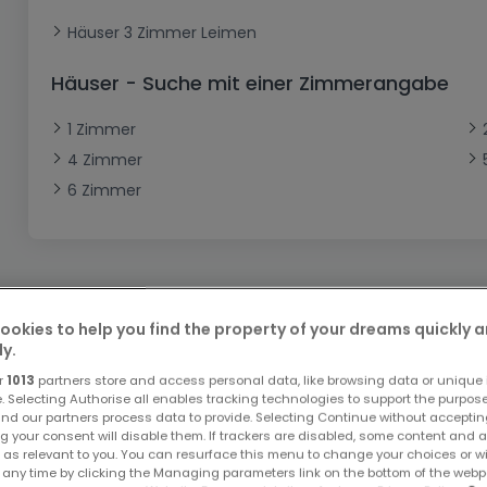
Büro
Kein Bauland
Schloss
Dreigeschossige Wohnung
Garage - Parkplatz
Häuser 3 Zimmer Leimen
Gewerbe
Loft
Büro
Hof
Carport
Gewerbliches Grundstück
Häuser - Suche mit einer Zimmerangabe
Ladenfläche
Bauernhaus
Dachgeschoss
Garage
Landhaus
Erdgeschoss
Geschäft
1 Zimmer
4 Zimmer
Bungalow
Restaurant
6 Zimmer
Ebenerdiges Haus
Hotel
Lagerfläche
Ferienunterkunft
Landwirtschaftlicher Betrieb
ookies to help you find the property of your dreams quickly 
ly.
Bitte ändern Sie Ihre Suche u
r
1013
partners store and access personal data, like browsing data or unique i
e. Selecting Authorise all enables tracking technologies to support the purpo
nd our partners process data to provide. Selecting Continue without acceptin
g your consent will disable them. If trackers are disabled, some content and 
 as relevant to you. You can resurface this menu to change your choices or 
 any time by clicking the Managing parameters link on the bottom of the webp