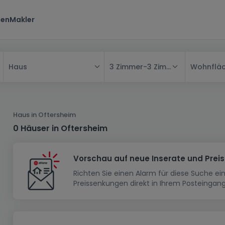
ten
Makler
3 Zimmer
-
3 Zimmer
Wohnflä
Haus
Alle
Haus
Haus in Oftersheim
Wohnung
Haus
0 Häuser in Oftersheim
Neubauprojekt
Einfamilienhaus
Wohnung
Vorschau auf neue Inserate und Prei
Haus bauen
Reihenhaus
Schlafzimmer
Wohnanlage
Richten Sie einen Alarm für diese Suche e
Renditeobjekt
1-Zimmer-Apartment
Doppelhaushälfte
Musterhaus
Wohnsiedlung
Preissenkungen direkt in Ihrem Posteingang
Grundstück
Penthouse-Wohnung
Renditeobjekt
Villa
Grundstück + Haus
Garage - Parkplatz
Rohbau
Bauland
Herrenhaus
Maisonnette