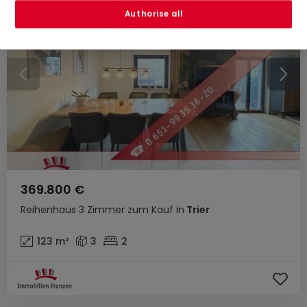
Authorise all
369.800 €
Reihenhaus
3 Zimmer
zum Kauf
in
Trier
123
m²
3
2