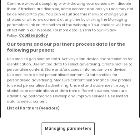
Continue without accepting or withdrawing your consent will disable
them. If trackers are disabled, some content and ads you see may not
be as relevant to you. You can resurface this menu to change your
choices or withdraw consent at any time by clicking the Managing
parameters link on the bottom of the webpage. Your choices will have
effect within our Website. For more details, refer to our Privacy
Policy.
Cookies policy
Our teams and our partners process data for the
following purposes:
Use precise geolocation data. Actively scan device characteristics for
identification. Use limited data to select advertising. Create profiles to
personalise content. Store and/or access information on a device.
314.800 €
Use profiles to select personalised content. Create profiles for
personalised advertising. Measure content performance. Use profiles
Haus
3 Zimmer
zum Kauf
in
Mertesdorf
to select personalised advertising. Understand audiences through
statistics or combinations of data from different sources. Measure
advertising performance. Develop and improve services. Use limited
130
m²
3
2
data to select content.
List of Partners (vendors)
Managing parameters