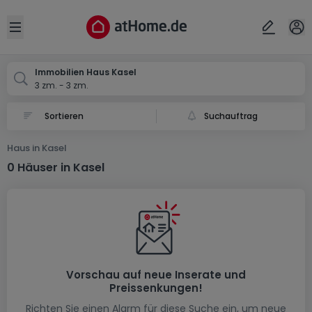
Ort
Abbrechen
ok
Open sidebar
Kasel
Immobilien Haus Kasel
3 zm. - 3 zm.
Suchauftrag
Haus in Kasel
0 Häuser in Kasel
Vorschau auf neue Inserate und
Preissenkungen!
Richten Sie einen Alarm für diese Suche ein, um neue