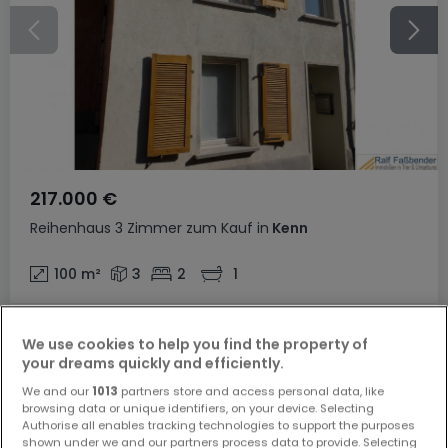
217.000 €
Reihenhaus
3 Zimmer
zum Kauf
in
Kenn
100
m²
3
2
1
We use cookies to help you find the property of
your dreams quickly and efficiently.
We and our
1013
partners store and access personal data, like
browsing data or unique identifiers, on your device. Selecting
Authorise all enables tracking technologies to support the purposes
shown under we and our partners process data to provide. Selecting