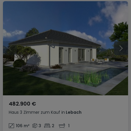
482.900 €
Haus
3 Zimmer
zum Kauf
in
Lebach
106
m²
3
2
1