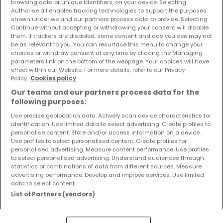
browsing data or unique identifiers, on your device. Selecting
Haus
3 Zimmer
zum Kauf
in
Eppelborn
Authorise all enables tracking technologies to support the purposes
shown under we and our partners process data to provide. Selecting
Continue without accepting or withdrawing your consent will disable
131
m²
3
2
1
them. If trackers are disabled, some content and ads you see may not
be as relevant to you. You can resurface this menu to change your
choices or withdraw consent at any time by clicking the Managing
parameters link on the bottom of the webpage. Your choices will have
effect within our Website. For more details, refer to our Privacy
Policy.
Cookies policy
Our teams and our partners process data for the
following purposes:
Use precise geolocation data. Actively scan device characteristics for
identification. Use limited data to select advertising. Create profiles to
personalise content. Store and/or access information on a device.
Use profiles to select personalised content. Create profiles for
personalised advertising. Measure content performance. Use profiles
to select personalised advertising. Understand audiences through
statistics or combinations of data from different sources. Measure
advertising performance. Develop and improve services. Use limited
data to select content.
List of Partners (vendors)