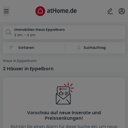
Ort
Abbrechen
ok
Open sidebar
Eppelborn
Immobilien Haus Eppelborn
3 zm. - 3 zm.
Suchauftrag
Haus in Eppelborn
2 Häuser in Eppelborn
Vorschau auf neue Inserate und
Preissenkungen!
Richten Sie einen Alarm für diese Suche ein, um neue