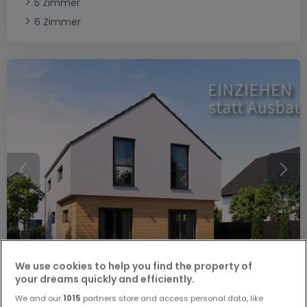
5 Zimmer
6 Zimmer
We use cookies to help you find the property of
your dreams quickly and efficiently.
423.900 €
We and our
1015
partners store and access personal data, like