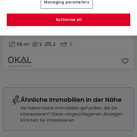
Managing parameters
Authorise all
410.200 €
Haus
3 Zimmer
zum Kauf
in
Eppelborn
118
m²
3
2
1
Ähnliche Immobilien in der Nähe
Sie haben keine Immobilien gefunden, die Sie
interessieren? Diese vorgeschlagenen Anzeigen
könnten Sie interessieren.