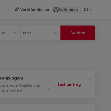
Veröffentlichen
Verbinden
DE
che
Preis
ssenkungen!
Suchauftrag
in, um neue Objekte und
 zu erhalten!