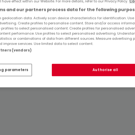
l have effect within our Website. For more details, refer to our Privacy Policy.
Co
Immobilienanbieter in Trimport
s and our partners process data for the following purpos
2 Zimmer Häuser mieten in Trimport
 geolocation data. Actively scan device characteristics for identification. Use
dvertising. Create profiles to personalise content. Store and/or access informa
 profiles to select personalised content. Create profiles for personalised adver
Tipps zum Einrichten und Dekorieren
ntent performance. Use profiles to select personalised advertising. Underst
atistics or combinations of data from different sources. Measure advertising 
 improve services. Use limited data to select content.
artners (vendors)
ng parameters
Authorise all