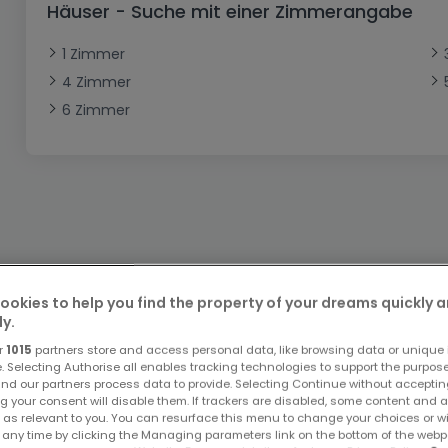
Häuser - Suche mit einer Zimmerangabe
Büro
Kein Bauland
Schloss
Dreigeschossige Wohnung
Garage - Parkplatz
Gewerbe
Loft
Büro
Hof
Carport
Gewerbliches Grundstück
1 Zimmer
4 Zimmer
Ladenfläche
Bauernhaus
Dachgeschoss
Garage
6 Zimmer
Landhaus
Erdgeschoss
Geschäft
Bungalow
Restaurant
Ebenerdiges Haus
Hotel
Lagerfläche
Ferienunterkunft
Landwirtschaftlicher Betrieb
Bitte ändern Sie Ihre Suche u
ookies to help you find the property of your dreams quickly 
ly.
r
1015
partners store and access personal data, like browsing data or unique i
e. Selecting Authorise all enables tracking technologies to support the purpo
nd our partners process data to provide. Selecting Continue without acceptin
g your consent will disable them. If trackers are disabled, some content and 
 as relevant to you. You can resurface this menu to change your choices or 
Top Suchaufträge
 any time by clicking the Managing parameters link on the bottom of the webp