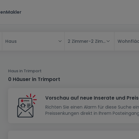
ten
Makler
2 Zimmer
-
2 Zimmer
Wohnflä
Haus
Alle
Haus
Haus in Trimport
Wohnung
Haus
0 Häuser in Trimport
Neubauprojekt
Einfamilienhaus
Wohnung
Vorschau auf neue Inserate und Prei
Haus bauen
Reihenhaus
Schlafzimmer
Wohnanlage
Richten Sie einen Alarm für diese Suche e
Renditeobjekt
1-Zimmer-Apartment
Doppelhaushälfte
Musterhaus
Wohnsiedlung
Preissenkungen direkt in Ihrem Posteingang
Grundstück
Penthouse-Wohnung
Renditeobjekt
Villa
Grundstück + Haus
Garage - Parkplatz
Rohbau
Bauland
Herrenhaus
Maisonnette