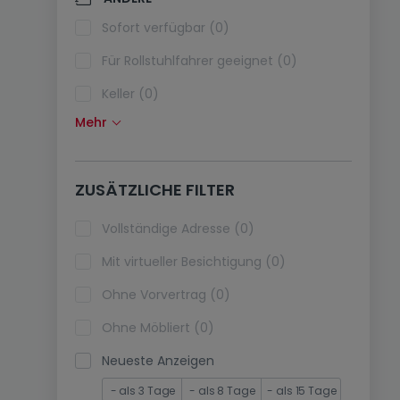
Klimaanlagen (0)
Sofort verfügbar (0)
Glasfaser (0)
Für Rollstuhlfahrer geeignet (0)
Keller (0)
Mehr
Dachboden (0)
Fahrstuhl (0)
ZUSÄTZLICHE FILTER
immobilienleibrente (0)
Ferienimmobilien (0)
Vollständige Adresse (0)
Mit virtueller Besichtigung (0)
Ohne Vorvertrag (0)
Ohne Möbliert (0)
Neueste Anzeigen
- als 3 Tage
- als 8 Tage
- als 15 Tage