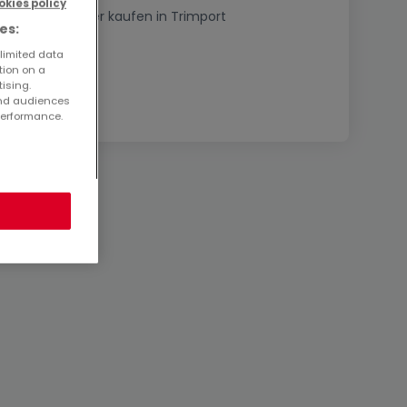
okies policy
2 Zimmer Häuser kaufen in Trimport
es:
 limited data
tion on a
tising.
and audiences
performance.