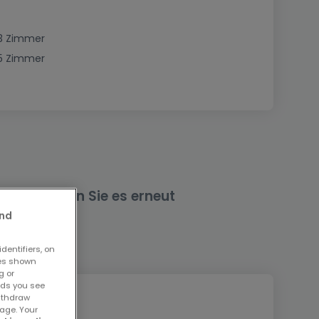
3 Zimmer
5 Zimmer
nd versuchen Sie es erneut
and
dentifiers, on
ses shown
g or
ads you see
withdraw
age. Your