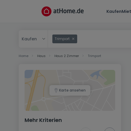
Kaufen
Mie
Kaufen
Trimport
Kaufen
Home
Haus
Haus 2 Zimmer
Trimport
Mieten
Karte ansehen
Mehr Kriterien