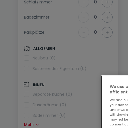
-
+
0
Schlafzimmer
-
+
0
Badezimmer
-
+
0
Parkplätze
ALLGEMEIN
Neubau (0)
Bestehendes Eigentum (0)
INNEN
We use c
efficient
Separate Küche (0)
We and ou
Duschräume (0)
your devic
under we a
withdrawin
Badezimmer (0)
may not be
Mehr
consent at
Einbauküche (0)