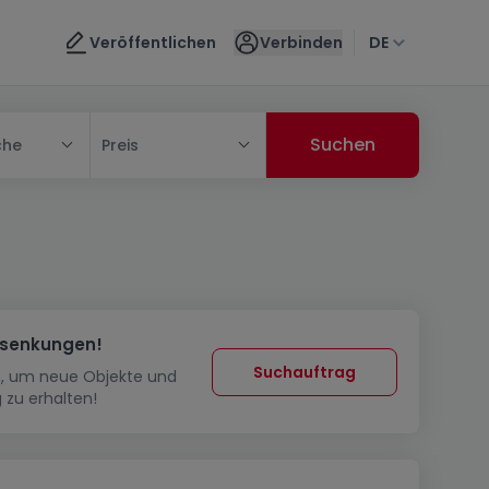
Veröffentlichen
Verbinden
DE
che
Preis
ssenkungen!
Suchauftrag
in, um neue Objekte und
 zu erhalten!