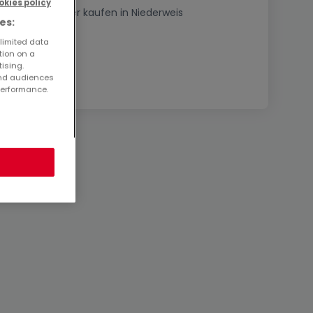
okies policy
2 Zimmer Häuser kaufen in Niederweis
es:
 limited data
tion on a
tising.
and audiences
performance.