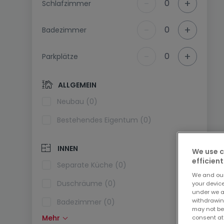
-
+
0
Schlafzimmer
-
+
0
Badezimmer
-
+
0
Parkplätze
ALLGEMEIN
Neubau (0)
Bestehendes Eigentum (0)
INNEN
We use c
efficient
Separate Küche (0)
We and ou
Duschräume (0)
your devic
under we a
withdrawin
Badezimmer (0)
may not be
Mehr
consent at
Einbauküche (0)