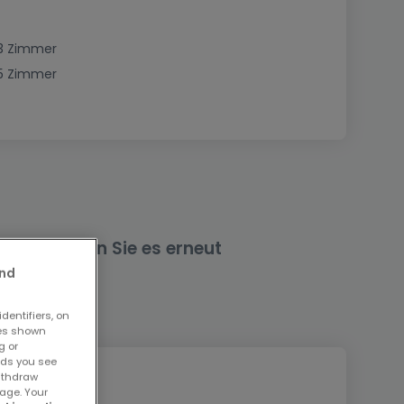
3 Zimmer
5 Zimmer
nd versuchen Sie es erneut
and
dentifiers, on
ses shown
g or
ads you see
withdraw
age. Your