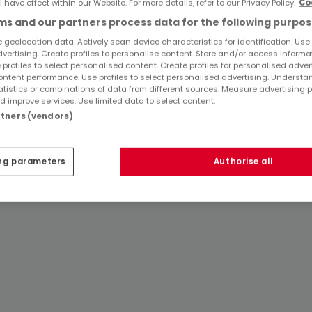
l have effect within our Website. For more details, refer to our Privacy Policy.
Co
Immobilienanbieter in Niederweis
s and our partners process data for the following purpos
2 Zimmer Häuser mieten in Niederweis
 geolocation data. Actively scan device characteristics for identification. Use
dvertising. Create profiles to personalise content. Store and/or access informa
 profiles to select personalised content. Create profiles for personalised adver
Tipps zum Einrichten und Dekorieren
ntent performance. Use profiles to select personalised advertising. Underst
atistics or combinations of data from different sources. Measure advertising 
 improve services. Use limited data to select content.
artners (vendors)
ng parameters
Authorise all