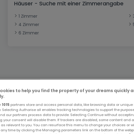
Häuser - Suche mit einer Zimmerangabe
Büro
Kein Bauland
Schloss
Dreigeschossige Wohnung
Garage - Parkplatz
Gewerbe
Loft
Büro
Hof
Carport
Gewerbliches Grundstück
1 Zimmer
4 Zimmer
Ladenfläche
Bauernhaus
Dachgeschoss
Garage
6 Zimmer
Landhaus
Erdgeschoss
Geschäft
Bungalow
Restaurant
Ebenerdiges Haus
Hotel
Lagerfläche
Ferienunterkunft
Landwirtschaftlicher Betrieb
Bitte ändern Sie Ihre Suche u
ookies to help you find the property of your dreams quickly 
ly.
r
1015
partners store and access personal data, like browsing data or unique i
e. Selecting Authorise all enables tracking technologies to support the purpo
nd our partners process data to provide. Selecting Continue without acceptin
g your consent will disable them. If trackers are disabled, some content and 
 as relevant to you. You can resurface this menu to change your choices or 
Top Suchaufträge
 any time by clicking the Managing parameters link on the bottom of the webp