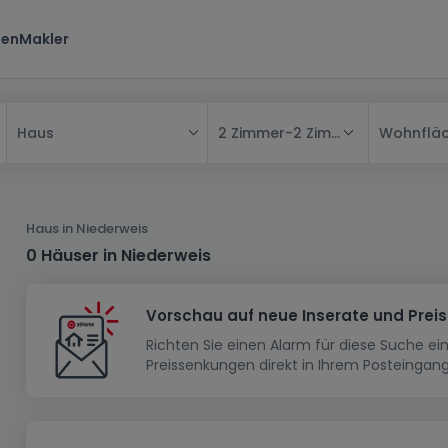
ten
Makler
2 Zimmer
-
2 Zimmer
Wohnflä
Haus
Alle
Haus
Haus in Niederweis
Wohnung
Haus
0 Häuser in Niederweis
Neubauprojekt
Einfamilienhaus
Wohnung
Vorschau auf neue Inserate und Prei
Haus bauen
Reihenhaus
Schlafzimmer
Wohnanlage
Richten Sie einen Alarm für diese Suche e
Renditeobjekt
1-Zimmer-Apartment
Doppelhaushälfte
Musterhaus
Wohnsiedlung
Preissenkungen direkt in Ihrem Posteingang
Grundstück
Penthouse-Wohnung
Renditeobjekt
Villa
Grundstück + Haus
Garage - Parkplatz
Rohbau
Bauland
Herrenhaus
Maisonnette