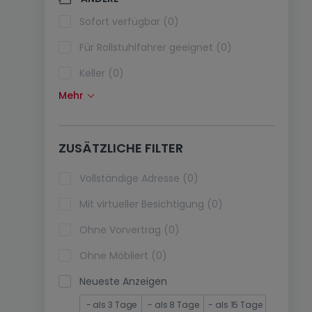
Klimaanlagen (0)
Sofort verfügbar (0)
Glasfaser (0)
Für Rollstuhlfahrer geeignet (0)
Keller (0)
Mehr
Dachboden (0)
Fahrstuhl (0)
ZUSÄTZLICHE FILTER
immobilienleibrente (0)
Ferienimmobilien (0)
Vollständige Adresse (0)
Mit virtueller Besichtigung (0)
Ohne Vorvertrag (0)
Ohne Möbliert (0)
Neueste Anzeigen
- als 3 Tage
- als 8 Tage
- als 15 Tage