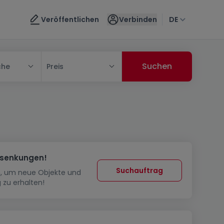
Veröffentlichen
Verbinden
DE
che
Preis
ssenkungen!
Suchauftrag
in, um neue Objekte und
 zu erhalten!