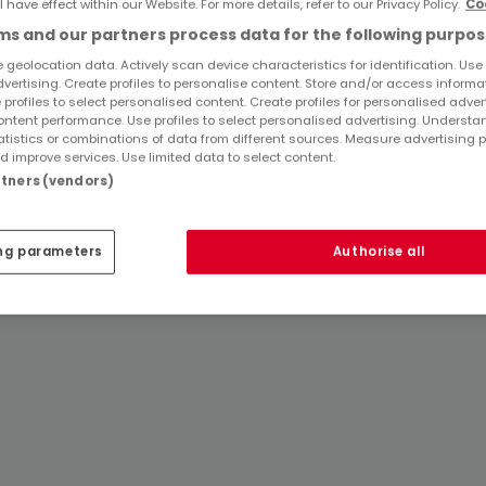
l have effect within our Website. For more details, refer to our Privacy Policy.
Co
Immobilienanbieter in Wittlich
s and our partners process data for the following purpos
1 Zimmer Häuser mieten in Wittlich
 geolocation data. Actively scan device characteristics for identification. Use
dvertising. Create profiles to personalise content. Store and/or access informa
 profiles to select personalised content. Create profiles for personalised adver
Tipps zum Einrichten und Dekorieren
ntent performance. Use profiles to select personalised advertising. Underst
atistics or combinations of data from different sources. Measure advertising 
 improve services. Use limited data to select content.
artners (vendors)
ng parameters
Authorise all