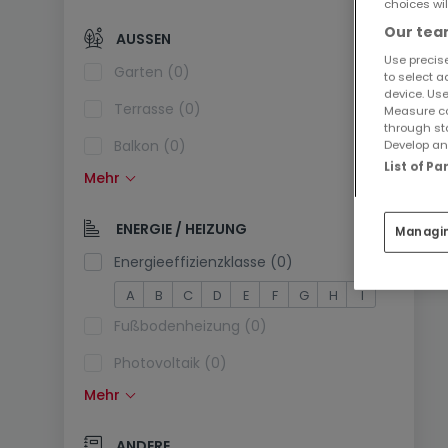
choices wil
Offene Küche (0)
Our team
AUSSEN
Use precise
Separate Toilette (0)
Garten (0)
to select a
device. Use
Terrasse (0)
Measure co
through st
Balkon (0)
Develop and
List of P
Mehr
Schwimmbecken (0)
Südlage (0)
ENERGIE / HEIZUNG
Managi
Stromanschluss am Parkplatz (0)
Energieeffizienzklasse (0)
A
B
C
D
E
F
G
H
I
Fußbodenheizung (0)
Photovoltaik (0)
Mehr
Solarzellen (0)
Wärmepumpe (0)
ANDERE