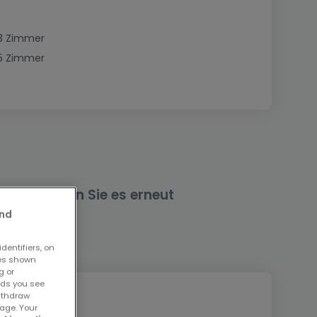
3 Zimmer
5 Zimmer
nd versuchen Sie es erneut
and
dentifiers, on
ses shown
g or
ads you see
withdraw
age. Your