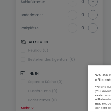
-
+
0
Schlafzimmer
-
+
0
Badezimmer
-
+
0
Parkplätze
ALLGEMEIN
Neubau (0)
Bestehendes Eigentum (0)
INNEN
We use c
efficient
Separate Küche (0)
We and ou
Duschräume (0)
your devic
under we a
withdrawin
Badezimmer (0)
may not be
Mehr
consent at
Einbauküche (0)