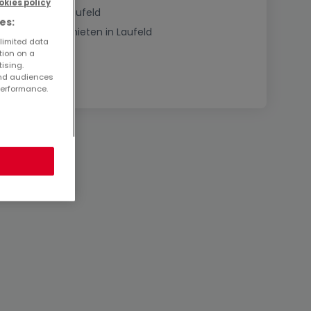
okies policy
Immobilien in Laufeld
es:
Häuser bauen mieten in Laufeld
 limited data
tion on a
tising.
and audiences
performance.