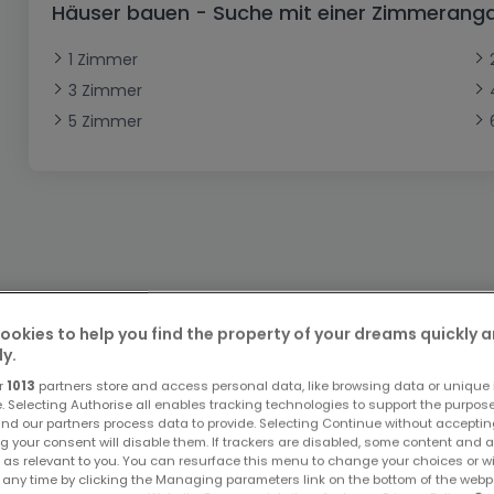
Häuser bauen - Suche mit einer Zimmerang
Büro
Kein Bauland
Schloss
Dreigeschossige Wohnung
Garage - Parkplatz
Gewerbe
Loft
Büro
Hof
Carport
Gewerbliches Grundstück
1 Zimmer
3 Zimmer
Ladenfläche
Bauernhaus
Dachgeschoss
Garage
5 Zimmer
Landhaus
Erdgeschoss
Geschäft
Bungalow
Restaurant
Ebenerdiges Haus
Hotel
Lagerfläche
Ferienunterkunft
Landwirtschaftlicher Betrieb
Bitte ändern Sie Ihre Suche u
ookies to help you find the property of your dreams quickly 
ly.
r
1013
partners store and access personal data, like browsing data or unique i
e. Selecting Authorise all enables tracking technologies to support the purpo
nd our partners process data to provide. Selecting Continue without acceptin
g your consent will disable them. If trackers are disabled, some content and 
 as relevant to you. You can resurface this menu to change your choices or 
Top Suchaufträge
 any time by clicking the Managing parameters link on the bottom of the webp