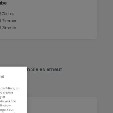
abe
2 Zimmer
4 Zimmer
6 Zimmer
nd versuchen Sie es erneut
and
dentifiers, on
ses shown
g or
ads you see
withdraw
age. Your