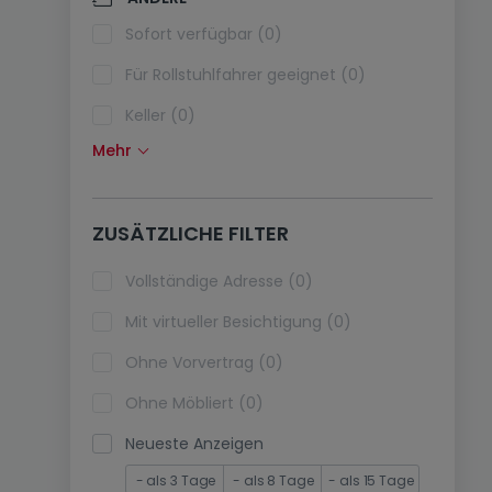
Klimaanlagen (0)
Sofort verfügbar (0)
Glasfaser (0)
Für Rollstuhlfahrer geeignet (0)
Keller (0)
Mehr
Dachboden (0)
Fahrstuhl (0)
ZUSÄTZLICHE FILTER
immobilienleibrente (0)
Ferienimmobilien (0)
Vollständige Adresse (0)
Mit virtueller Besichtigung (0)
Ohne Vorvertrag (0)
Ohne Möbliert (0)
Neueste Anzeigen
- als 3 Tage
- als 8 Tage
- als 15 Tage