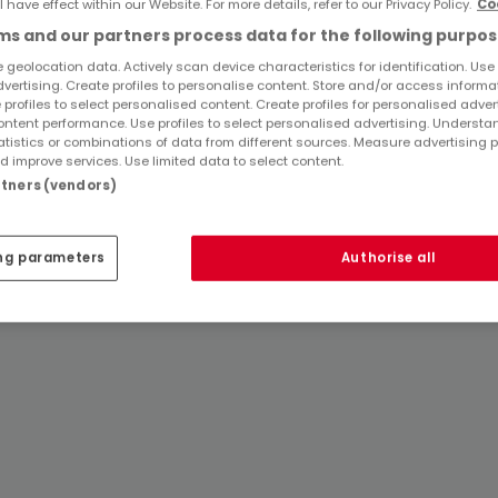
l have effect within our Website. For more details, refer to our Privacy Policy.
Co
Immobilienanbieter in Laufeld
s and our partners process data for the following purpos
Häuser bauen kaufen in Laufeld
 geolocation data. Actively scan device characteristics for identification. Use
dvertising. Create profiles to personalise content. Store and/or access informa
 profiles to select personalised content. Create profiles for personalised adver
Tipps zum Einrichten und Dekorieren
ntent performance. Use profiles to select personalised advertising. Underst
atistics or combinations of data from different sources. Measure advertising 
 improve services. Use limited data to select content.
artners (vendors)
ng parameters
Authorise all