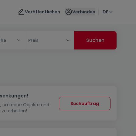
Veröffentlichen
Verbinden
DE
che
Preis
ssenkungen!
Suchauftrag
in, um neue Objekte und
 zu erhalten!