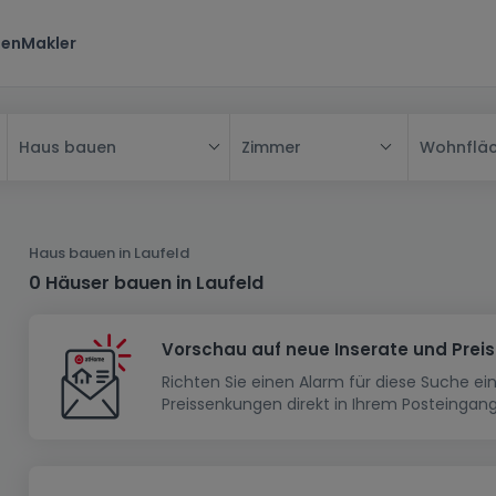
ten
Makler
Zimmer
Wohnflä
Haus bauen
Alle
Haus
Haus bauen in Laufeld
Wohnung
Haus
0 Häuser bauen in Laufeld
Neubauprojekt
Einfamilienhaus
Wohnung
Vorschau auf neue Inserate und Prei
Haus bauen
Reihenhaus
Schlafzimmer
Wohnanlage
Richten Sie einen Alarm für diese Suche e
Renditeobjekt
1-Zimmer-Apartment
Doppelhaushälfte
Musterhaus
Wohnsiedlung
Preissenkungen direkt in Ihrem Posteingang
Grundstück
Penthouse-Wohnung
Renditeobjekt
Villa
Grundstück + Haus
Garage - Parkplatz
Rohbau
Bauland
Herrenhaus
Maisonnette