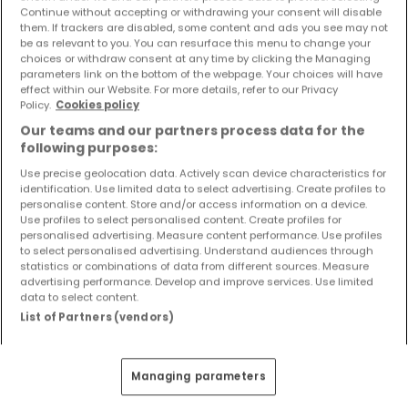
Continue without accepting or withdrawing your consent will disable
3 Zimmer
them. If trackers are disabled, some content and ads you see may not
be as relevant to you. You can resurface this menu to change your
4 Zimmer
choices or withdraw consent at any time by clicking the Managing
5 Zimmer
parameters link on the bottom of the webpage. Your choices will have
effect within our Website. For more details, refer to our Privacy
6 Zimmer
Policy.
Cookies policy
Our teams and our partners process data for the
following purposes:
Use precise geolocation data. Actively scan device characteristics for
Bitte ändern Sie Ihre Suche und versuchen Sie
identification. Use limited data to select advertising. Create profiles to
personalise content. Store and/or access information on a device.
es erneut
Use profiles to select personalised content. Create profiles for
personalised advertising. Measure content performance. Use profiles
to select personalised advertising. Understand audiences through
statistics or combinations of data from different sources. Measure
advertising performance. Develop and improve services. Use limited
data to select content.
Ähnliche Immobilien in der Nähe
List of Partners (vendors)
Sie haben keine Immobilien gefunden, die Sie
interessieren? Diese vorgeschlagenen Anzeigen
könnten Sie interessieren.
Managing parameters