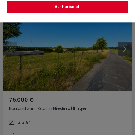
Authorise all
75.000 €
Bauland
zum Kauf
in
Niederöfflingen
13,5
Ar