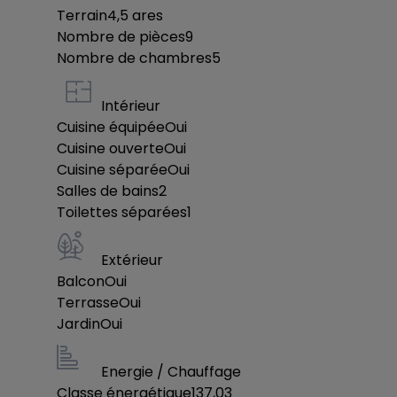
Terrain
4,5
ares
Nombre de pièces
9
Nombre de chambres
5
Intérieur
Cuisine équipée
Oui
Cuisine ouverte
Oui
Cuisine séparée
Oui
Salles de bains
2
Toilettes séparées
1
Extérieur
Balcon
Oui
Terrasse
Oui
Jardin
Oui
Energie / Chauffage
Classe énergétique
137,03