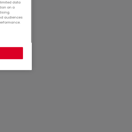
 limited data
tion on a
tising.
and audiences
performance.
3557