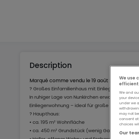
5
2
Description
We use c
Marqué comme vendu le
19 août 2025
efficient
? Großes Einfamilienhaus mit Einliegerwohnung i
We and ou
In ruhiger Lage von Nunkirchen erwartet Sie die
your devic
under we a
Einliegerwohnung – ideal für große Familien, 
withdrawin
? Haupthaus:
may not be
consent at
• ca. 195 m² Wohnfläche
choices wil
• ca. 450 m² Grundstück (wenig Garten)
Our team
• Heller, offener Wohn- und Essbereich mit Kam