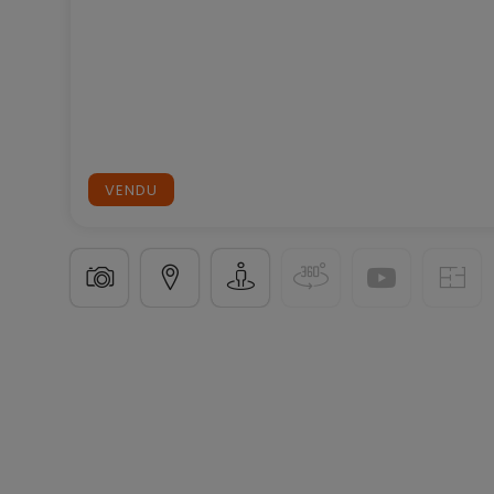
VENDU
Maison
9 pièces
à
Wadern
349 000 €
265
m²
9