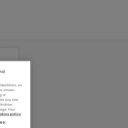
and
dentifiers, on
ses shown
g or
ads you see
withdraw
age. Your
okies policy
es: