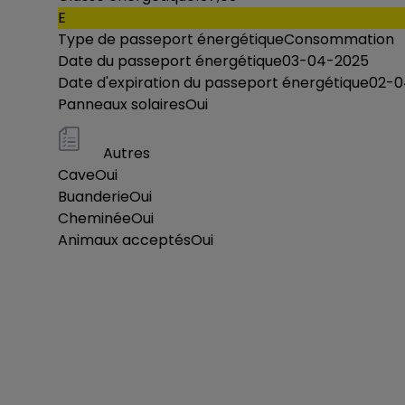
E
Type de passeport énergétique
Consommation
Date du passeport énergétique
03-04-2025
Date d'expiration du passeport énergétique
02-0
Panneaux solaires
Oui
Autres
Cave
Oui
Buanderie
Oui
Cheminée
Oui
Animaux acceptés
Oui