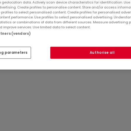
 geolocation data. Actively scan device characteristics for identification. Use
dvertising. Create profiles to personalise content. Store and/or access informa
 profiles to select personalised content. Create profiles for personalised adver
ntent performance. Use profiles to select personalised advertising. Underst
atistics or combinations of data from different sources. Measure advertising 
 improve services. Use limited data to select content.
artners (vendors)
Réf
atHome
855
ng parameters
Authorise all
n und Arbeiten unter einem Dach und überzeugt durch die
ietechnik.