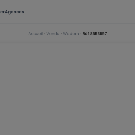
er
Agences
Accueil
Vendu
Wadern
Réf 8553557