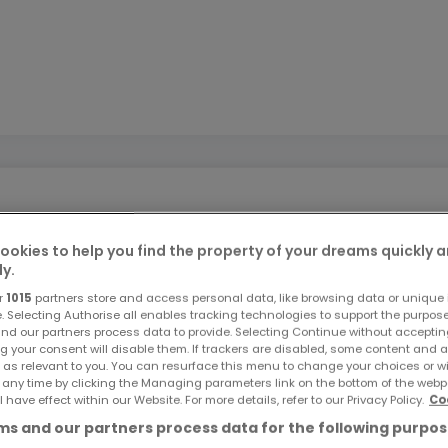
ookies to help you find the property of your dreams quickly 
ly.
n Nunkirchen ?
r
1015
partners store and access personal data, like browsing data or unique i
ses großzügige Einfamilienhaus mit vielseitig nutzbarer
e. Selecting Authorise all enables tracking technologies to support the purpo
nd our partners process data to provide. Selecting Continue without acceptin
Homeoffice oder als Mehrgenerationenhaus.
g your consent will disable them. If trackers are disabled, some content and 
 as relevant to you. You can resurface this menu to change your choices or 
 any time by clicking the Managing parameters link on the bottom of the webp
l have effect within our Website. For more details, refer to our Privacy Policy.
Co
s and our partners process data for the following purpos
in