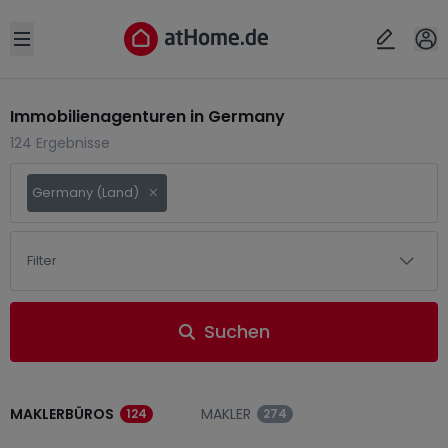
Open sidebar
Immobilienagenturen in Germany
124 Ergebnisse
Germany (Land)
Filter
Suchen
MAKLERBÜROS
MAKLER
124
274