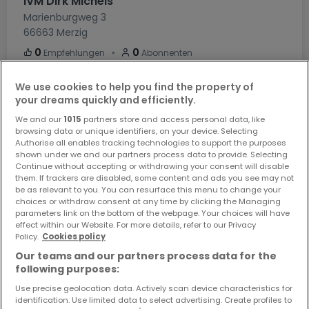
IVM Dirk Michels
Marienburgweg 3
66663
Merzig
・
0
0
Empfehlungen
Abonnenten
We use cookies to help you find the property of
1
5
-
your dreams quickly and efficiently.
We and our
1015
partners store and access personal data, like
KAUFOBJEKT
MIETOBJEKTE
VERKAUFT
browsing data or unique identifiers, on your device. Selecting
Authorise all enables tracking technologies to support the purposes
shown under we and our partners process data to provide. Selecting
Siehe Agenturprofil
Continue without accepting or withdrawing your consent will disable
them. If trackers are disabled, some content and ads you see may not
be as relevant to you. You can resurface this menu to change your
choices or withdraw consent at any time by clicking the Managing
parameters link on the bottom of the webpage. Your choices will have
effect within our Website. For more details, refer to our Privacy
Policy.
Cookies policy
Our teams and our partners process data for the
following purposes:
Use precise geolocation data. Actively scan device characteristics for
REMAX PRESTIGE
identification. Use limited data to select advertising. Create profiles to