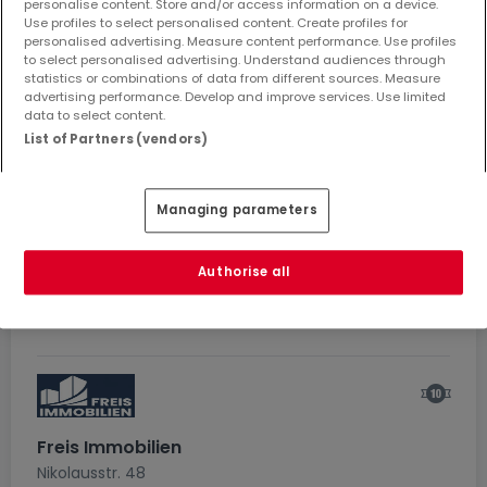
Johannesstraße 37
personalise content. Store and/or access information on a device.
Use profiles to select personalised content. Create profiles for
66763
Dillingen
personalised advertising. Measure content performance. Use profiles
・
0
0
to select personalised advertising. Understand audiences through
Empfehlungen
Abonnenten
statistics or combinations of data from different sources. Measure
advertising performance. Develop and improve services. Use limited
data to select content.
22
5
-
List of Partners (vendors)
KAUFOBJEKTE
MIETOBJEKTE
VERKAUFT
Managing parameters
Siehe Agenturprofil
Authorise all
Freis Immobilien
Nikolausstr. 48