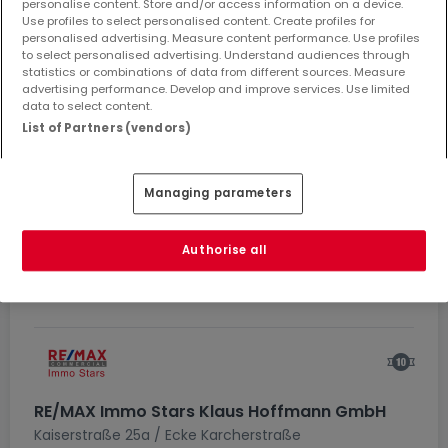
Jakobstrasse 6
personalise content. Store and/or access information on a device.
Use profiles to select personalised content. Create profiles for
54290
Trier
personalised advertising. Measure content performance. Use profiles
・
0
0
to select personalised advertising. Understand audiences through
Empfehlungen
Abonnenten
statistics or combinations of data from different sources. Measure
advertising performance. Develop and improve services. Use limited
data to select content.
5
-
-
List of Partners (vendors)
KAUFOBJEKTE
MIETOBJEKTE
VERKAUFT
Managing parameters
Siehe Agenturprofil
Authorise all
RE/MAX Immo Stars Klaus Hoffmann GmbH
Kaiserstraße 25a / Ecke Karcherstraße