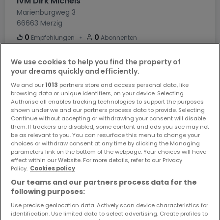
IVM Dirk Michels
Marienburgweg 3
66663
Merzig
・
0
0
Empfehlungen
Abonnenten
We use cookies to help you find the property of
1
5
-
your dreams quickly and efficiently.
We and our
1013
partners store and access personal data, like
KAUFOBJEKT
MIETOBJEKTE
VERKAUFT
browsing data or unique identifiers, on your device. Selecting
Authorise all enables tracking technologies to support the purposes
shown under we and our partners process data to provide. Selecting
Siehe Agenturprofil
Continue without accepting or withdrawing your consent will disable
them. If trackers are disabled, some content and ads you see may not
be as relevant to you. You can resurface this menu to change your
choices or withdraw consent at any time by clicking the Managing
parameters link on the bottom of the webpage. Your choices will have
effect within our Website. For more details, refer to our Privacy
Policy.
Cookies policy
Our teams and our partners process data for the
following purposes:
Use precise geolocation data. Actively scan device characteristics for
von Poll Immobilien GmbH
identification. Use limited data to select advertising. Create profiles to