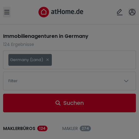
Open sidebar
Immobilienagenturen in Germany
124 Ergebnisse
Germany (Land)
Filter
Suchen
MAKLERBÜROS
MAKLER
124
274