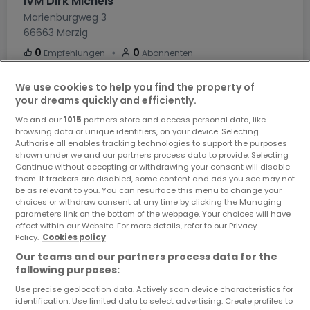
IVM Dirk Michels
Marienburgweg 3
66663
Merzig
・
0
0
Empfehlungen
Abonnenten
We use cookies to help you find the property of
1
5
-
your dreams quickly and efficiently.
We and our
1015
partners store and access personal data, like
KAUFOBJEKT
MIETOBJEKTE
VERKAUFT
browsing data or unique identifiers, on your device. Selecting
Authorise all enables tracking technologies to support the purposes
shown under we and our partners process data to provide. Selecting
Siehe Agenturprofil
Continue without accepting or withdrawing your consent will disable
them. If trackers are disabled, some content and ads you see may not
be as relevant to you. You can resurface this menu to change your
choices or withdraw consent at any time by clicking the Managing
parameters link on the bottom of the webpage. Your choices will have
effect within our Website. For more details, refer to our Privacy
Policy.
Cookies policy
Our teams and our partners process data for the
following purposes:
Use precise geolocation data. Actively scan device characteristics for
REMAX PRESTIGE
identification. Use limited data to select advertising. Create profiles to