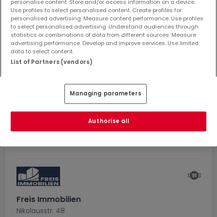
Johannesstraße 37
personalise content. Store and/or access information on a device.
Use profiles to select personalised content. Create profiles for
66763
Dillingen
personalised advertising. Measure content performance. Use profiles
・
0
0
to select personalised advertising. Understand audiences through
Empfehlungen
Abonnenten
statistics or combinations of data from different sources. Measure
advertising performance. Develop and improve services. Use limited
data to select content.
22
5
-
List of Partners (vendors)
KAUFOBJEKTE
MIETOBJEKTE
VERKAUFT
Managing parameters
Siehe Agenturprofil
Authorise all
Freis Immobilien
Nikolausstr. 48