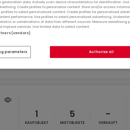
 geolocation data. Actively scan device characteristics for identification. Use
dvertising. Create profiles to personalise content. Store and/or access informa
 profiles to select personalised content. Create profiles for personalised adver
ntent performance. Use profiles to select personalised advertising. Underst
atistics or combinations of data from different sources. Measure advertising 
 improve services. Use limited data to select content.
artners (vendors)
10
-
-
ng parameters
Authorise all
KAUFOBJEKTE
MIETOBJEKTE
VERKAUFT
1
5
-
KAUFOBJEKT
MIETOBJEKTE
VERKAUFT