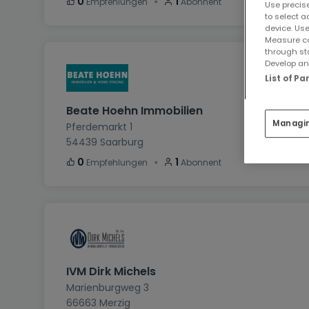
・
0
1
Empfehlungen
Abonnent
Use precise
to select a
device. Use
Measure co
through st
Develop and
List of P
Beate Hoehn Immobilien
Managi
Pferdemarkt 1
54439
Saarburg
・
0
1
Empfehlungen
Abonnent
IVM Dirk Michels
Marienburgweg 3
66663
Merzig