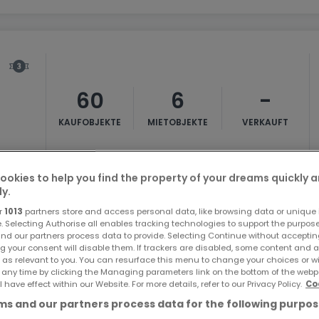
60
6
-
KAUFOBJEKTE
MIETOBJEKTE
VERKAUFT
ookies to help you find the property of your dreams quickly 
ly.
r
1013
partners store and access personal data, like browsing data or unique i
e. Selecting Authorise all enables tracking technologies to support the purpo
nd our partners process data to provide. Selecting Continue without acceptin
g your consent will disable them. If trackers are disabled, some content and 
3
-
-
 as relevant to you. You can resurface this menu to change your choices or 
 any time by clicking the Managing parameters link on the bottom of the webp
l have effect within our Website. For more details, refer to our Privacy Policy.
Co
KAUFOBJEKTE
MIETOBJEKTE
VERKAUFT
s and our partners process data for the following purpos