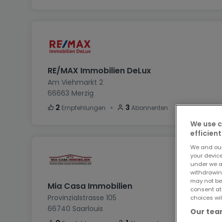
RE/MAX Immobilien DeLux
Am Viehmarkt 2
66663
Merzig
・
2
3
Empfehlungen
Abonnenten
We use c
efficient
We and ou
your devic
under we a
withdrawin
may not be
Mia Casa Immobilien
consent at
Provinzialstrasse 105
choices wil
66740
Saarlouis
Our team