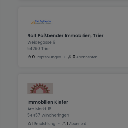
Ralf Faßbender Immobilien, Trier
Weidegasse 9
54290
Trier
・
0
0
Empfehlungen
Abonnenten
Immobilien Kiefer
Am Markt 16
54457
Wincheringen
・
1
1
Empfehlung
Abonnent