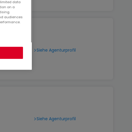
 limited data
tion on a
tising.
and audiences
performance.
Siehe Agenturprofil
Siehe Agenturprofil