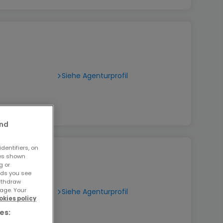
Siehe Agenturprofil
and
dentifiers, on
ses shown
g or
ads you see
withdraw
age. Your
Siehe Agenturprofil
okies policy
es: